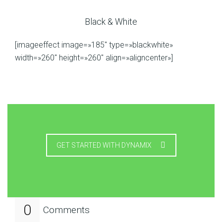
Black & White
[imageeffect image=»185″ type=»blackwhite»
width=»260″ height=»260″ align=»aligncenter»]
GET STARTED WITH DYNAMIX
0
Comments